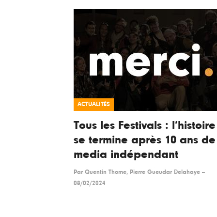
ACTUALITÉS
Tous les Festivals : l’histoire
se termine après 10 ans de
media indépendant
Par
Quentin Thome, Pierre Gueudar Delahaye
--
08/02/2024