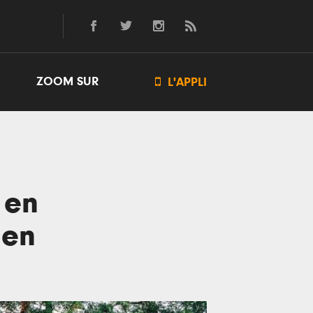
ZOOM SUR

L'APPLI
 en
ien