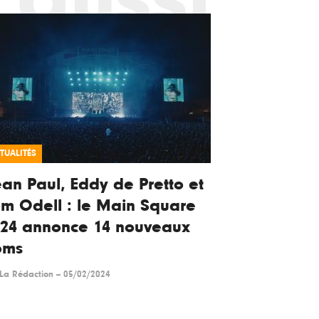
TUALITÉS
an Paul, Eddy de Pretto et
m Odell : le Main Square
024 annonce 14 nouveaux
oms
La Rédaction
--
05/02/2024