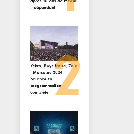
après 10 ans de media
indépendant
2
Kekra, Boys Noize, Zola
: Marsatac 2024
balance sa
programmation
complète