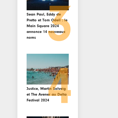
3
Sean Paul, Eddy de
Pretto et Tom Odell : le
Main Square 2024
annonce 14 nouveaux
noms
4
Justice, Martin Solveig
et The Avener au Delta
Festival 2024