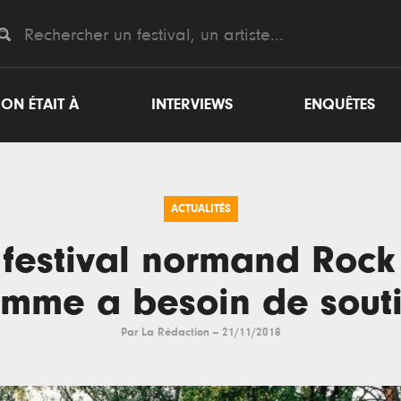
ON ÉTAIT À
INTERVIEWS
ENQUÊTES
ACTUALITÉS
 festival normand Rock
mme a besoin de sout
Par
La Rédaction
--
21/11/2018