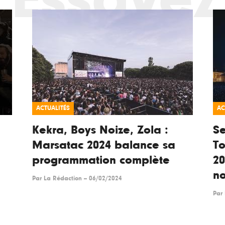
ACTUALITÉS
AC
Kekra, Boys Noize, Zola :
Se
Marsatac 2024 balance sa
To
programmation complète
2
n
Par
La Rédaction
--
06/02/2024
Par