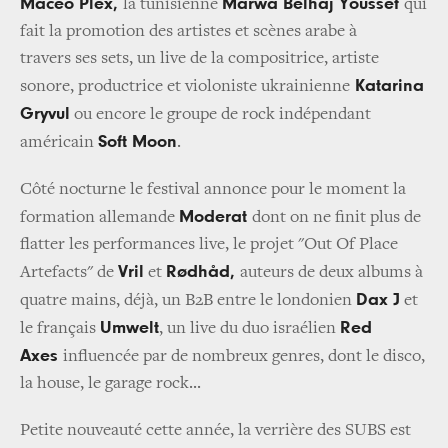
Maceo Plex,
Marwa Belhaj Youssef
la tunisienne
qui
fait la promotion des artistes et scènes arabe à
travers ses sets, un live de la compositrice, artiste
Katarina
sonore, productrice et violoniste ukrainienne
Gryvul
ou encore le groupe de rock indépendant
Soft Moon
américain
.
Côté nocturne le festival annonce pour le moment la
Moderat
formation allemande
dont on ne finit plus de
flatter les performances live, le projet "Out Of Place
Vril
Rødhåd,
Artefacts" de
et
auteurs de deux albums à
Dax J
quatre mains, déjà, un B2B entre le londonien
et
Umwelt
Red
le français
, un live du duo israélien
Axes
influencée par de nombreux genres, dont le disco,
la house, le garage rock...
Petite nouveauté cette année, la verrière des SUBS est