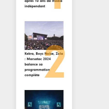
après 10 ans de media
indépendant
2
Kekra, Boys Noize, Zola
: Marsatac 2024
balance sa
programmation
complète