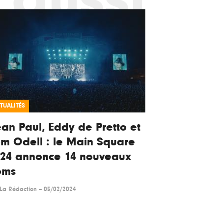
TUALITÉS
an Paul, Eddy de Pretto et
m Odell : le Main Square
024 annonce 14 nouveaux
oms
La Rédaction
--
05/02/2024