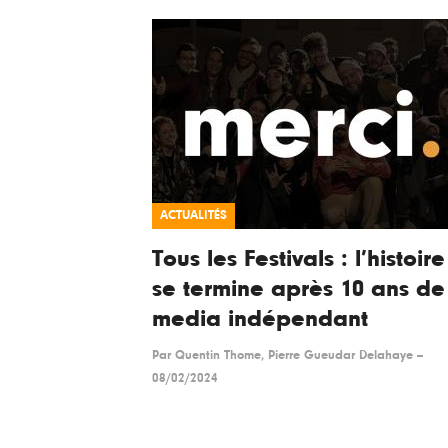
ACTUALITÉS
Tous les Festivals : l’histoire
se termine après 10 ans de
media indépendant
Par
Quentin Thome, Pierre Gueudar Delahaye
--
08/02/2024