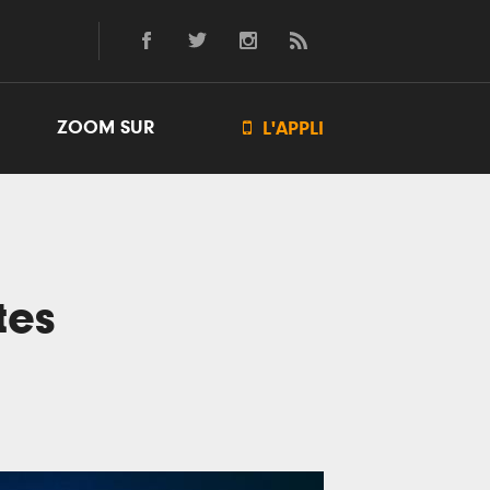
ZOOM SUR

L'APPLI
tes