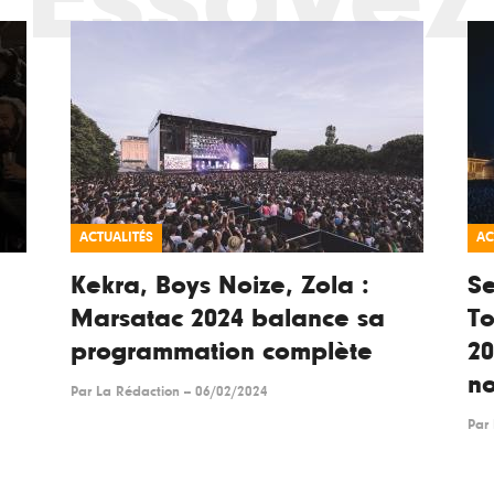
ACTUALITÉS
AC
Kekra, Boys Noize, Zola :
Se
Marsatac 2024 balance sa
To
programmation complète
2
n
Par
La Rédaction
--
06/02/2024
Par