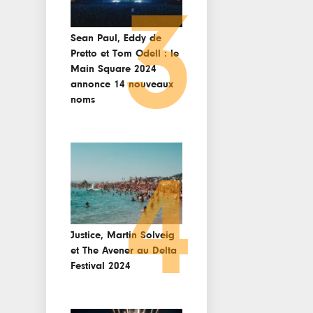
3
Sean Paul, Eddy de
Pretto et Tom Odell : le
Main Square 2024
annonce 14 nouveaux
noms
4
Justice, Martin Solveig
et The Avener au Delta
Festival 2024