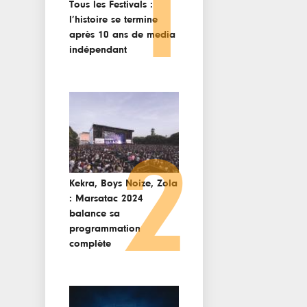
1
Tous les Festivals :
l’histoire se termine
après 10 ans de media
indépendant
2
Kekra, Boys Noize, Zola
: Marsatac 2024
balance sa
programmation
complète