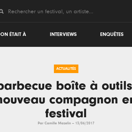
ON ÉTAIT À
INTERVIEWS
ENQUÊTES
ACTUALITÉS
barbecue boîte à outils
nouveau compagnon e
festival
Par
Camille Mazelin
--
13/06/2017