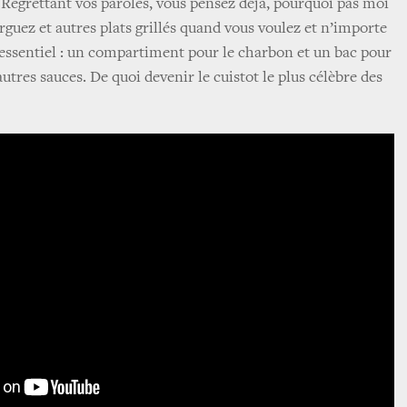
 Regrettant vos paroles, vous pensez déjà, pourquoi pas moi
rguez et autres plats grillés quand vous voulez et n’importe
l’essentiel : un compartiment pour le charbon et un bac pour
autres sauces. De quoi devenir le cuistot le plus célèbre des