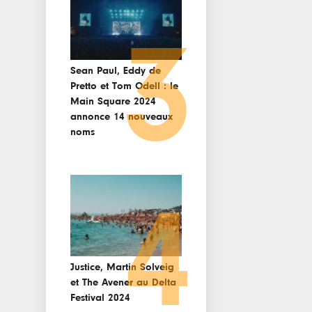
3
Sean Paul, Eddy de
Pretto et Tom Odell : le
Main Square 2024
annonce 14 nouveaux
noms
4
Justice, Martin Solveig
et The Avener au Delta
Festival 2024