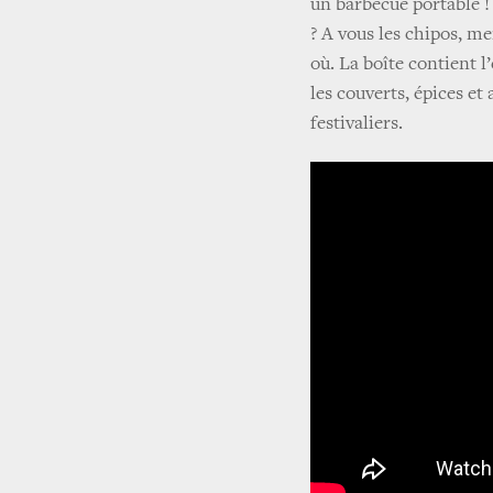
un barbecue portable !
? A vous les chipos, me
où. La boîte contient 
les couverts, épices et 
festivaliers.