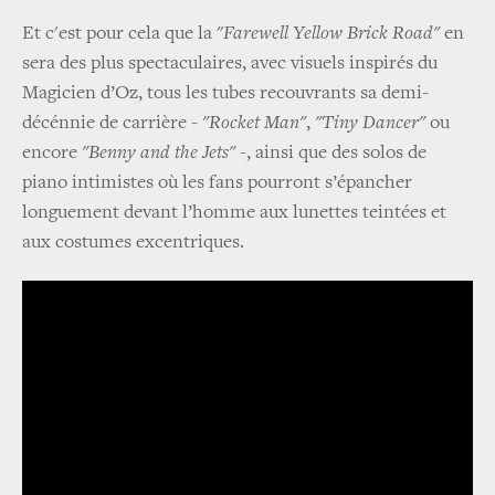
Et c'est pour cela que la "
Farewell Yellow Brick Road"
en
sera des plus spectaculaires, avec visuels inspirés du
Magicien d’Oz, tous les tubes recouvrants sa demi-
décénnie de carrière -
"Rocket Man"
,
"Tiny Dancer"
ou
encore
"Benny and the Jets"
-, ainsi que des solos de
piano intimistes où les fans pourront s’épancher
longuement devant l’homme aux lunettes teintées et
aux costumes excentriques.