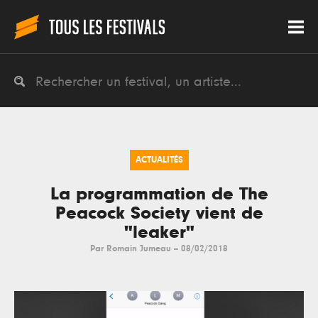
ACTUALITÉS
La programmation de The
Peacock Society vient de
"leaker"
Par
Romain Jumeau
--
08/02/2018