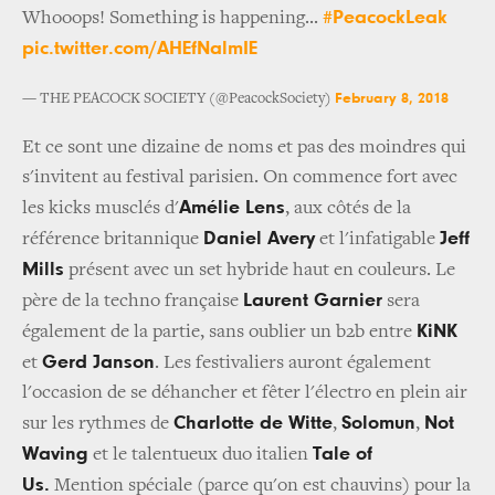
#PeacockLeak
Whooops! Something is happening...
pic.twitter.com/AHEfNalmIE
February 8, 2018
— THE PEACOCK SOCIETY (@PeacockSociety)
Et ce sont une dizaine de noms et pas des moindres qui
s'invitent au festival parisien. On commence fort avec
Amélie Lens
les kicks musclés d'
, aux côtés de la
Daniel Avery
Jeff
référence britannique
et l'infatigable
Mills
présent avec un set hybride haut en couleurs. Le
Laurent Garnier
père de la techno française
sera
KiNK
également de la partie, sans oublier un b2b entre
Gerd Janson
et
. Les festivaliers auront également
l'occasion de se déhancher et fêter l'électro en plein air
Charlotte de Witte
Solomun
Not
sur les rythmes de
,
,
Waving
Tale of
et le talentueux duo italien
Us.
Mention spéciale (parce qu'on est chauvins) pour la