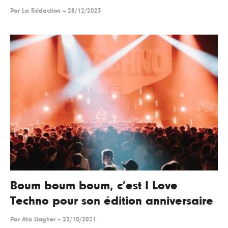
Par
La Rédaction
--
28/12/2023
Boum boum boum, c’est I Love
Techno pour son édition anniversaire
Par
Ata Dagher
--
22/10/2021