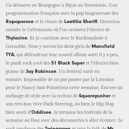
Ca démarre en Bourgogne à Dijon au Novosonic. Une
programmation française avec la pop langoureuse des
Ropoporose
Laetitia Sheriff
et le chant de
.
Direction
ensuite le Celtomania où l’on croisera l’electro de
Thylacine
. Et je continue avec le Rocktambule à
Mansfield
Grenoble. Vous y verrez les deux girls de
TYA
, qui défendront leur nouvel album sorti il y a peu,
51 Black Super
le punk rock cool des
et l’électro bien
Jay Robinson
grasse de
. Un festival varié en
somme.
Impossible de ne pas passer par la Lorraine
pour le Nancy Jazz Pulsations cette semaine. Encore un
Squarepusher
mélange de style avec la techno de
et
son très bon titre
Dark Steering
, ou bien le Hip Hop
Oddisee
bien senti d’
.
Je termine les festivals de la
semaine au Jimi avec des découvertes à aller écouter : le
Twinarrows
Mr