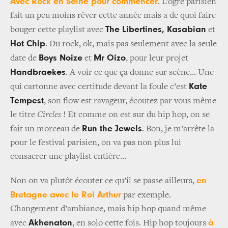
Avec Rock en Seine pour commencer
. L’ogre parisien
fait un peu moins rêver cette année mais a de quoi faire
The Libertines, Kasabian
bouger cette playlist avec
et
Hot Chip
. Du rock, ok, mais pas seulement avec la seule
Boys Noize
Mr Oizo
date de
et
, pour leur projet
Handbraekes
. A voir ce que ça donne sur scène… Une
Kate
qui cartonne avec certitude devant la foule c’est
Tempest
, son flow est ravageur, écoutez par vous même
le titre
Circles
! Et comme on est sur du hip hop, on se
Run the Jewels
fait un morceau de
. Bon, je m’arrête la
pour le festival parisien, on va pas non plus lui
consacrer une playlist entière…
en
Non on va plutôt écouter ce qu’il se passe ailleurs,
Bretagne avec le Roi Arthur
par exemple.
Changement d’ambiance, mais hip hop quand même
Akhenaton
à
avec
, en solo cette fois. Hip hop toujours