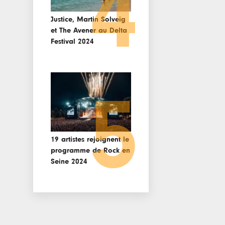
4
Justice, Martin Solveig
et The Avener au Delta
Festival 2024
5
19 artistes rejoignent le
programme de Rock en
Seine 2024