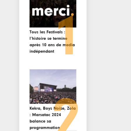
1
Tous les Festivals :
l’histoire se termine
après 10 ans de media
indépendant
2
Kekra, Boys Noize, Zola
: Marsatac 2024
balance sa
programmation