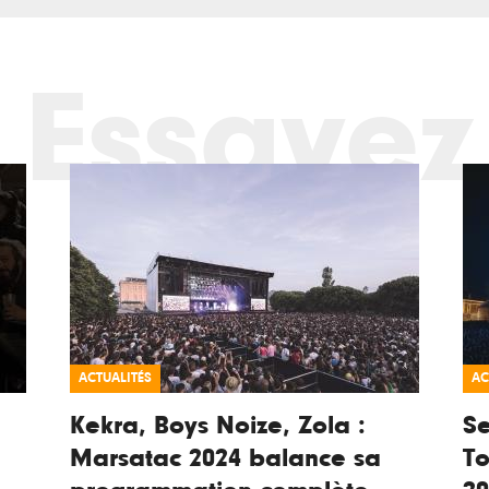
Essayez
ACTUALITÉS
AC
Kekra, Boys Noize, Zola :
Se
Marsatac 2024 balance sa
To