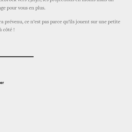
e Zebrock vers 15h30, les projections en moins mais un
ge pour vous en plus.
a prévenu, ce n’est pas parce qu’ils jouent sur une petite
à côté !
er