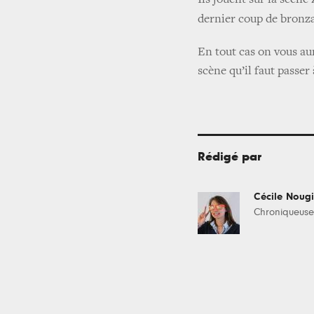
Ils jouent sur la scèn
dernier coup de bronza
En tout cas on vous aur
scène qu’il faut passer 
Rédigé par
Cécile Nougi
Chroniqueuse