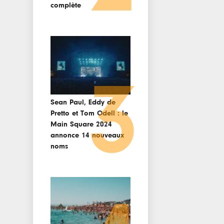
complète
3
Sean Paul, Eddy de
Pretto et Tom Odell : le
Main Square 2024
annonce 14 nouveaux
noms