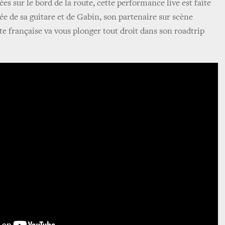
ées sur le bord de la route, cette performance live est faite
 de sa guitare et de Gabin, son partenaire sur scène
te française va vous plonger tout droit dans son roadtrip