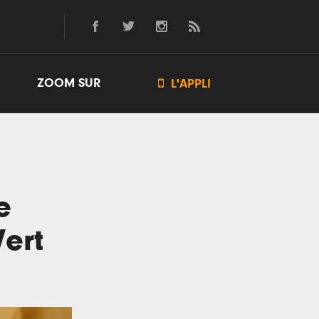
ZOOM SUR

L'APPLI
e
ert