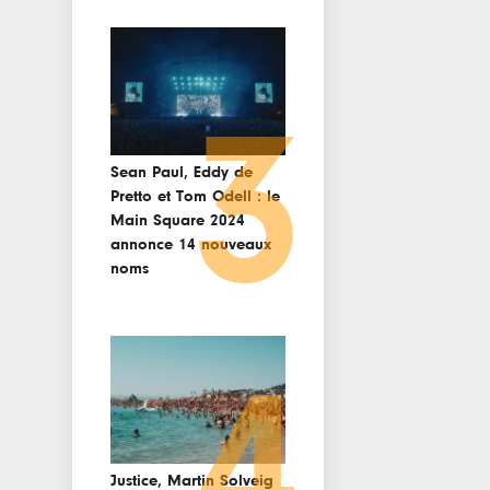
3
Sean Paul, Eddy de
Pretto et Tom Odell : le
Main Square 2024
annonce 14 nouveaux
noms
4
Justice, Martin Solveig