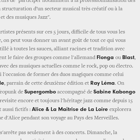
ctifs de "participer notamment à la professionnalisation des
a structuration d’un secteur musical très créatif ou à la
et des musiques Jazz".
tistes présents sur ces 5 jours, difficile de tous vous les
, on peut vous donner un avant goût de tout ce qui vous
tillé à toutes les sauces, alliant racines et tradition avec
Flonga
Blast
nt le faire des groupes comme l'allemand
ou
,
 avec des musiques actuelles comme le rock, pop ou électro.
si l'occasion de former des duos magiques comme celui
de
Ray Léma
, parrain de cette deuxième édition et
. On
Supergombo
Sabine Kabongo
afropunk de
accompagné de
revisite encore et toujours l'héritage jazz comme depuis 15
Alice & La Maîtrise de La Loire
 aussi fictifs :
explorera
e d'Alice pendant son voyage au Pays des Merveilles.
s'arrête pas seulement à des concerts. Dimanche, la