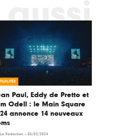
 aussi
TUALITÉS
an Paul, Eddy de Pretto et
m Odell : le Main Square
024 annonce 14 nouveaux
oms
La Rédaction
--
05/02/2024