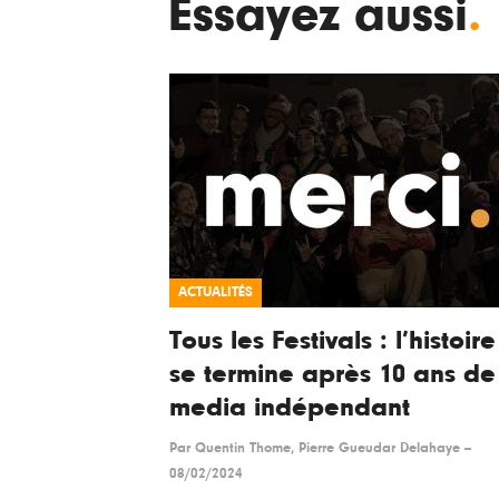
Essayez aussi
.
ACTUALITÉS
Tous les Festivals : l’histoire
se termine après 10 ans de
media indépendant
Par
Quentin Thome, Pierre Gueudar Delahaye
--
08/02/2024