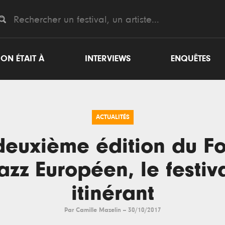
ON ÉTAIT À
INTERVIEWS
ENQUÊTES
ACTUALITÉS
deuxième édition du F
azz Européen, le festiv
itinérant
Par
Camille Mazelin
--
30/10/2017