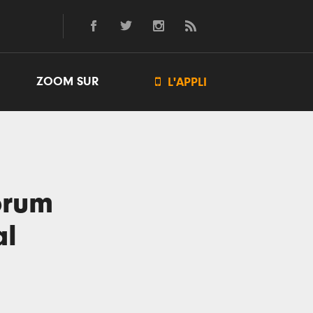
ZOOM SUR

L'APPLI
orum
al