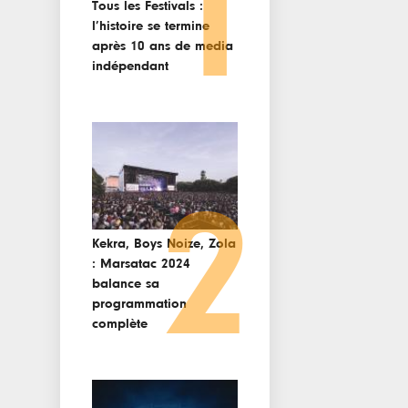
1
Tous les Festivals :
l’histoire se termine
après 10 ans de media
indépendant
2
Kekra, Boys Noize, Zola
: Marsatac 2024
balance sa
programmation
complète