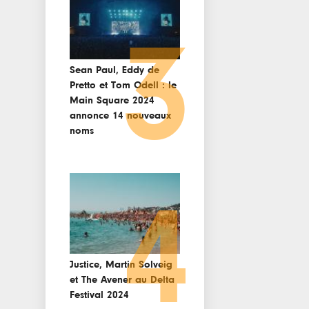
3
Sean Paul, Eddy de
Pretto et Tom Odell : le
Main Square 2024
annonce 14 nouveaux
noms
4
Justice, Martin Solveig
et The Avener au Delta
Festival 2024