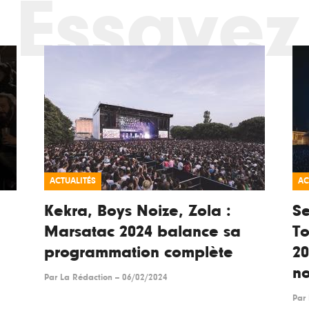
Essayez
ACTUALITÉS
AC
Kekra, Boys Noize, Zola :
Se
Marsatac 2024 balance sa
To
programmation complète
2
n
Par
La Rédaction
--
06/02/2024
Par