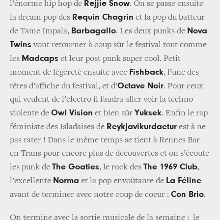
Rejjie Snow
l’énorme hip hop de
. On se passe ensuite
Requin Chagrin
la dream pop des
et la pop du batteur
Barbagallo
Nova
de Tame Impala,
. Les deux punks de
Twins
vont retourner à coup sûr le festival tout comme
Madcaps
les
et leur post punk super cool. Petit
Fishback
moment de légèreté ensuite avec
, l’une des
Octave Noir
têtes d’affiche du festival, et d’
. Pour ceux
qui veulent de l’electro il faudra aller voir la techno
Owl Vision
Yuksek
violente de
et bien sûr
. Enfin le rap
Reykjavikurdaetur
féministe des Isladaises de
est à ne
pas rater ! Dans le même temps se tient à Rennes Bar
en Trans pour encore plus de découvertes et on s’écoute
The Goaties
The 1969 Club
les punk de
, le rock des
,
Norma
La Féline
l’excellente
et la pop envoûtante de
Con Brio
avant de terminer avec notre coup de coeur :
.
On termine avec la sortie musicale de la semaine : le