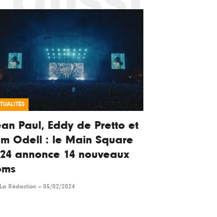
TUALITÉS
an Paul, Eddy de Pretto et
m Odell : le Main Square
024 annonce 14 nouveaux
oms
La Rédaction
--
05/02/2024