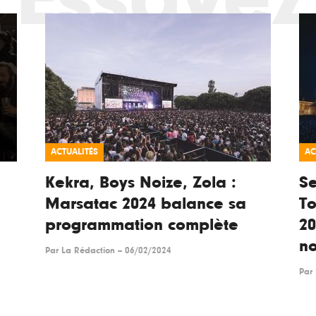
ACTUALITÉS
AC
Kekra, Boys Noize, Zola :
Se
Marsatac 2024 balance sa
To
programmation complète
2
n
Par
La Rédaction
--
06/02/2024
Par