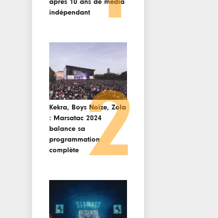
après 10 ans de media
indépendant
2
Kekra, Boys Noize, Zola
: Marsatac 2024
balance sa
programmation
complète