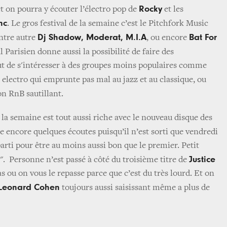
Rocky
t on pourra y écouter l’électro pop de
et les
nc
. Le gros festival de la semaine c’est le Pitchfork Music
Dj Shadow, Moderat, M.I.A
Bat For
entre autre
, ou encore
al Parisien donne aussi la possibilité de faire des
ut de s'intéresser à des groupes moins populaires comme
 electro qui emprunte pas mal au jazz et au classique, ou
on RnB sautillant.
 la semaine est tout aussi riche avec le nouveau disque des
te encore quelques écoutes puisqu’il n’est sorti que vendredi
arti pour être au moins aussi bon que le premier. Petit
Justice
". Personne n’est passé à côté du troisième titre de
 ou on vous le repasse parce que c’est du très lourd. Et on
Leonard Cohen
toujours aussi saisissant même a plus de