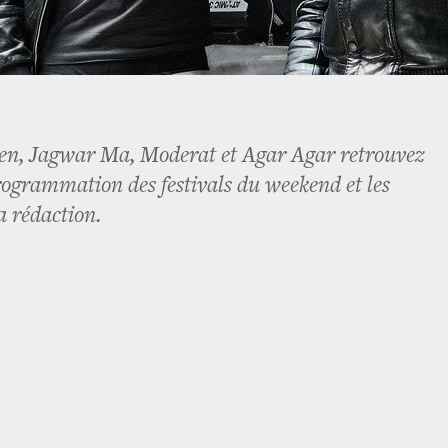
n, Jagwar Ma, Moderat et Agar Agar retrouvez
programmation des festivals du weekend et les
a rédaction.