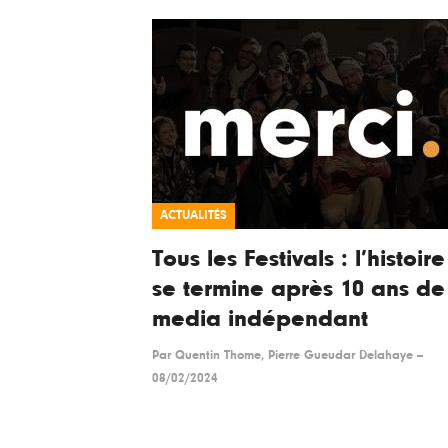
ACTUALITÉS
Tous les Festivals : l’histoire
se termine après 10 ans de
media indépendant
Par
Quentin Thome, Pierre Gueudar Delahaye
--
08/02/2024