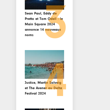
3
Sean Paul, Eddy de
Pretto et Tom Odell : le
Main Square 2024
annonce 14 nouveaux
noms
4
Justice, Martin Solveig
et The Avener au Delta
Festival 2024