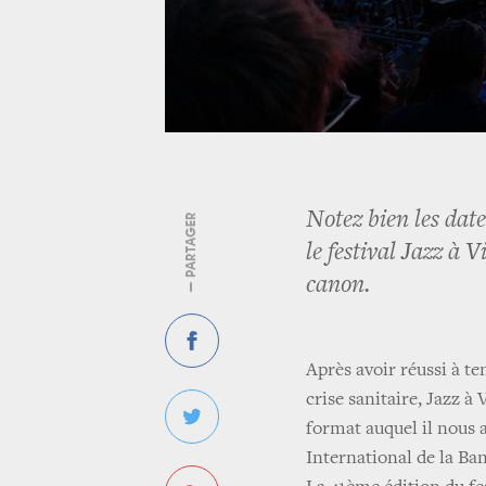
Notez bien les date
— PARTAGER
le festival Jazz à
canon.
Après avoir réussi à ten
crise sanitaire, Jazz à
format auquel il nous a
International de la Ba