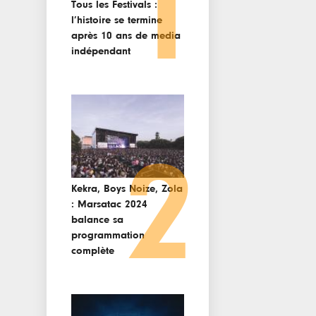
1
Tous les Festivals :
l’histoire se termine
après 10 ans de media
indépendant
2
Kekra, Boys Noize, Zola
: Marsatac 2024
balance sa
programmation
complète