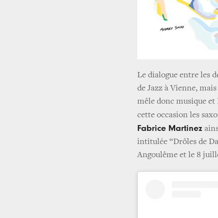
Le dialogue entre les de
de Jazz à Vienne, mais
mêle donc musique et BD
cette occasion les sax
Fabrice Martinez
ains
intitulée “Drôles de D
Angoulême et le 8 juil