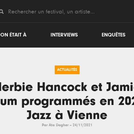
ON ÉTAIT À
INTERVIEWS
ENQUÊTES
ACTUALITÉS
erbie Hancock et Jam
lum programmés en 20
Jazz à Vienne
Par
Ata Dagher
--
24/11/2021