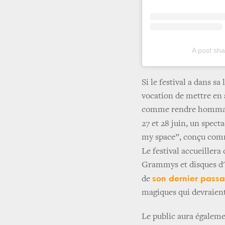
A post sh
Si le festival a dans sa
vocation de mettre en a
comme rendre hommage a
27 et 28 juin, un spec
my space”, conçu comm
Le festival accueiller
Grammys et disques d'o
son dernier pass
de
magiques qui devraient
Le public aura égalemen