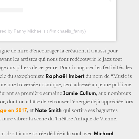
ared by Fanny Michaëlis (@michaelis_fanny)
 ligne de mire d’encourager la création, il a aussi pour
vant les artistes qui nous font redécouvrir le jazz tout
ux piliers de ce genre. Pour inaugurer les festivités, les
Raphaël Imbert
tacle du saxophoniste
du nom de “Music is
e une traversée cosmique, sera adressé au jeune publicue.
Jamie Cullum
a durant sa première semaine
, aux nombreux
r, dont on a hâte de retrouver l'énergie déjà appréciée lors
age en 2017
Nate Smith
, et
qui sortira ses baguettes
 faire vibrer la scène du Théâtre Antique de Vienne.
Michael
t droit à une soirée dédiée à la soul avec