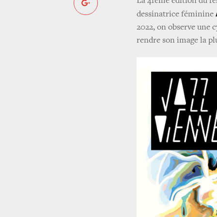
La 41ème édition du fes
dessinatrice féminine
2022, on observe une cy
rendre son image la pl