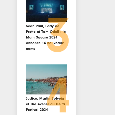
3
Sean Paul, Eddy de
Pretto et Tom Odell : le
Main Square 2024
annonce 14 nouveaux
noms
4
Justice, Martin Solveig
et The Avener au Delta
Festival 2024