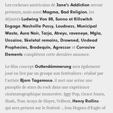
Jane's Addiction
Les rockeurs américains de
seront
Magma, Bad Religion
présents, mais aussi
, les
Ludwing Von 88, Sunno et Killswitch
déjantés
Engage
Nashville Pussy, Loudness, Municipal
.
Waste, Aura Noir, Tarja, Atreyu, raveneye, Mgla,
Unsaine, Skeletal remains, Drowned, Undead
Prophecies, Brodequin, Agressor
Corrosive
et
Elements
complètent cette dernière annonce.
Gutterdâmmerung
Le film concept
sera également
joué en live par un groupe aux festivaliers : réalisé par
Bjorn Tagemose
l'artiste
, il met une scène une
panoplie de stars du rock dans une expérience
cinématographique immersive. Iggy Pop, Grace Jones,
Henry Rollins
Slash, Tom Araya de Slayer, Volbeat,
-
qui sera présent sur le festival -, Jess Hugues d'Eagle of