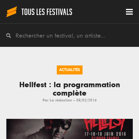
ACTUALITÉS
Hellfest : la programmation
complète
Par
La rédaction
--
08/02/2016