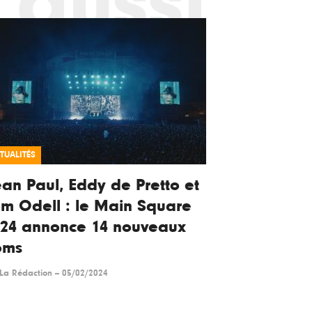
 aussi
TUALITÉS
an Paul, Eddy de Pretto et
m Odell : le Main Square
024 annonce 14 nouveaux
oms
La Rédaction
--
05/02/2024