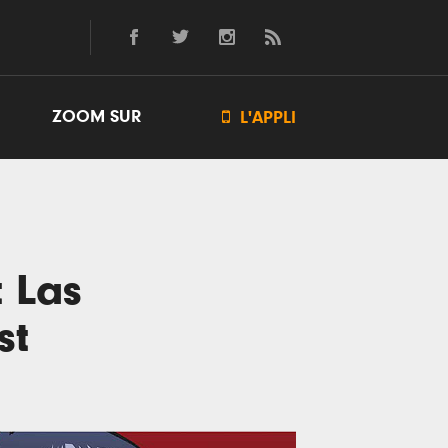
ZOOM SUR

L'APPLI
t Las
st