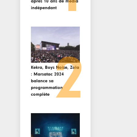
après 10 ans de media
indépendant
2
Kekra, Boys Noize, Zola
: Marsatac 2024
balance sa
programmation
complète