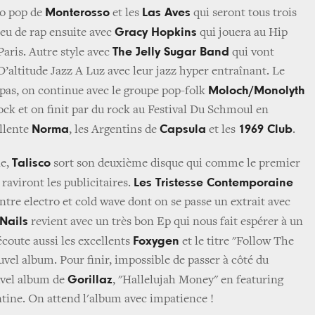
Monterosso
Las Aves
tro pop de
et les
qui seront tous trois
Gracy Hopkins
peu de rap ensuite avec
qui jouera au Hip
The Jelly Sugar Band
Paris. Autre style avec
qui vont
D’altitude Jazz A Luz avec leur jazz hyper entraînant. Le
Moloch/Monolyth
pas, on continue avec le groupe pop-folk
ock et on finit par du rock au Festival Du Schmoul en
Norma
Capsula
1969 Club
ellente
, les Argentins de
et les
.
Talisco
ne,
sort son deuxième disque qui comme le premier
Les Tristesse Contemporaine
 raviront les publicitaires.
ntre electro et cold wave dont on se passe un extrait avec
Nails
revient avec un très bon Ep qui nous fait espérer à un
Foxygen
écoute aussi les excellents
et le titre "Follow The
uvel album. Pour finir, impossible de passer à côté du
Gorillaz
uvel album de
, "Hallelujah Money" en featuring
ine. On attend l'album avec impatience !