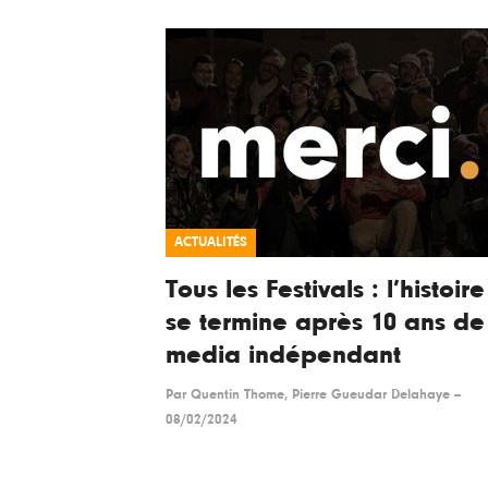
ACTUALITÉS
Tous les Festivals : l’histoire
se termine après 10 ans de
media indépendant
Par
Quentin Thome, Pierre Gueudar Delahaye
--
08/02/2024