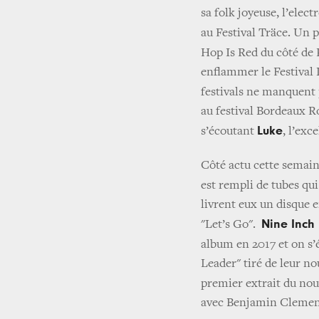
sa folk joyeuse, l’elec
au Festival Träce. Un 
Hop Is Red du côté de 
enflammer le Festival 
festivals ne manquent 
au festival Bordeaux R
Luke
s’écoutant
, l’exc
Côté actu cette semai
est rempli de tubes qui
livrent eux un disque e
Nine Inch 
"Let’s Go".
album en 2017 et on s’
Leader" tiré de leur no
premier extrait du no
avec Benjamin Clement