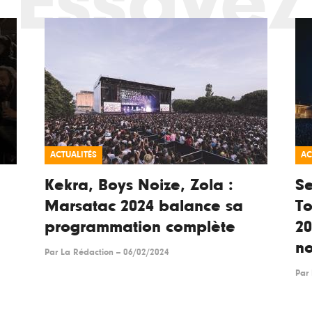
Essayez
ACTUALITÉS
AC
Kekra, Boys Noize, Zola :
Se
Marsatac 2024 balance sa
To
programmation complète
2
n
Par
La Rédaction
--
06/02/2024
Par