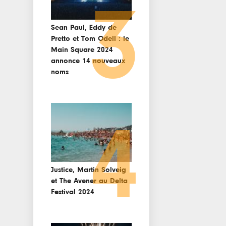
3
Sean Paul, Eddy de
Pretto et Tom Odell : le
Main Square 2024
annonce 14 nouveaux
noms
4
Justice, Martin Solveig
et The Avener au Delta
Festival 2024