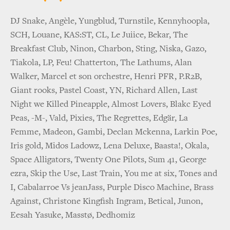
DJ Snake, Angèle, Yungblud, Turnstile, Kennyhoopla,
SCH, Louane, KAS:ST, CL, Le Juiice, Bekar, The
Breakfast Club, Ninon, Charbon, Sting, Niska, Gazo,
Tiakola, LP, Feu! Chatterton, The Lathums, Alan
Walker, Marcel et son orchestre, Henri PFR, P.R2B,
Giant rooks, Pastel Coast, YN, Richard Allen, Last
Night we Killed Pineapple, Almost Lovers, Blakc Eyed
Peas, -M-, Vald, Pixies, The Regrettes, Edgär, La
Femme, Madeon, Gambi, Declan Mckenna, Larkin Poe,
Iris gold, Midos Ladowz, Lena Deluxe, Baasta!, Okala,
Space Alligators, Twenty One Pilots, Sum 41, George
ezra, Skip the Use, Last Train, You me at six, Tones and
I, Cabalarroe Vs jeanJass, Purple Disco Machine, Brass
Against, Christone Kingfish Ingram, Betical, Junon,
Eesah Yasuke, Masstø, Dedhomiz