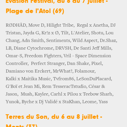
Evasion Festival, du 6 au 7 juillet -
Plage de l'Atol (69)
RØDHÅD, Move D, Hilight Tribe, Regal x Anetha, DJ
Tristan, Jayda G, Kr!z x Ø, Tilt, L'Atelier, Shotu, Lou
Chang, Adn Smith, Sentiments, Wild Aspect, Dr.Shaz,
LB, Diane Cytochrome, DRVSH, De Santi Jeff Mills,
Omar-S, Freedom Fighters, Vril - Space Dimension
Controller, Perfect Stranger, Dan Shake, Pixel,
Damiano von Erckert, MrWhat?, Folamour,
Kalki x Maitika Music, Tvfrom86, LeSonDuPlacard,
G'Boï et Jean Mi, Rem TesseracTstudio, César &
Jason, Mush, Kaylee, Carhl x Pilou x Teebow Sharh,
Yunok, Byche x Dj Validé x StaKhan, Leome, Yass
Terres du Son, du 6 au 8 juillet -
Monts (37)