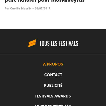
parc naturel pour MusiQueyras
Par
Camille Mazelin
--
20/07/2017
A PROPOS
CONTACT
PUBLICITÉ
FESTIVALS AWARDS