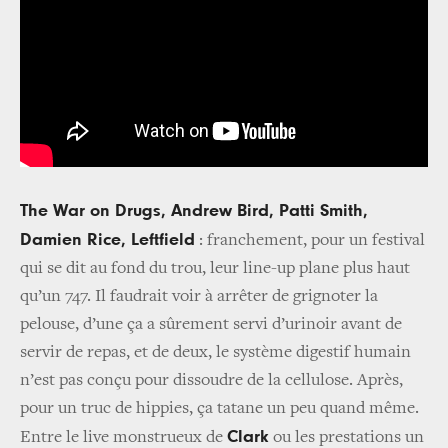
The War on Drugs, Andrew Bird, Patti Smith,
Damien Rice, Leftfield
: franchement, pour un festival
qui se dit au fond du trou, leur line-up plane plus haut
qu’un 747. Il faudrait voir à arrêter de grignoter la
pelouse, d’une ça a sûrement servi d’urinoir avant de
servir de repas, et de deux, le système digestif humain
n’est pas conçu pour dissoudre de la cellulose. Après,
pour un truc de hippies, ça tatane un peu quand même.
Clark
Entre le live monstrueux de
ou les prestations un