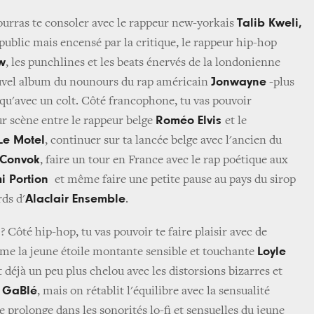
Talib Kweli,
pourras te consoler avec le rappeur new-yorkais
public mais encensé par la critique, le rappeur hip-hop
w
, les punchlines et les beats énervés de la londonienne
Jonwayne
ouvel album du nounours du rap américain
-plus
 qu'avec un colt. Côté francophone, tu vas pouvoir
Roméo Elvis
ur scène entre le rappeur belge
et le
Le Motel
, continuer sur ta lancée belge avec l'ancien du
Convok
, faire un tour en France avec le rap poétique aux
i Portion
et même faire une petite pause au pays du sirop
Alaclair Ensemble
rds d'
.
 Côté hip-hop, tu vas pouvoir te faire plaisir avec de
Loyle
me la jeune étoile montante sensible et touchante
t déjà un peu plus chelou avec les distorsions bizarres et
GaBlé
e
, mais on rétablit l'équilibre avec la sensualité
se prolonge dans les sonorités lo-fi et sensuelles du jeune