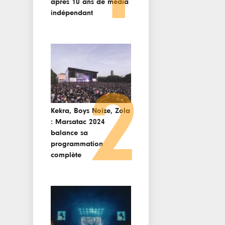
après 10 ans de media
indépendant
2
Kekra, Boys Noize, Zola
: Marsatac 2024
balance sa
programmation
complète