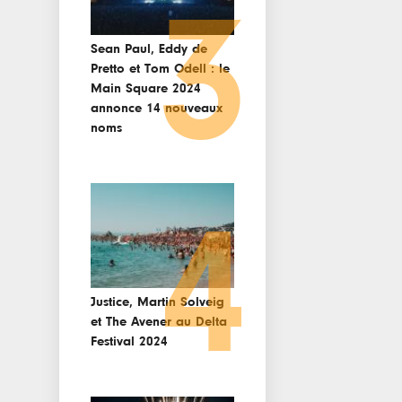
3
Sean Paul, Eddy de
Pretto et Tom Odell : le
Main Square 2024
annonce 14 nouveaux
noms
4
Justice, Martin Solveig
et The Avener au Delta
Festival 2024