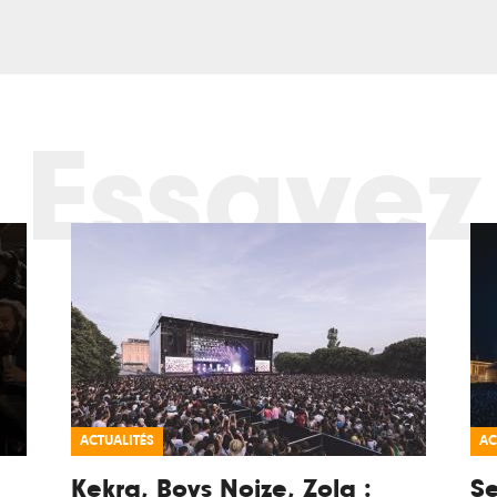
Essayez
ACTUALITÉS
AC
Kekra, Boys Noize, Zola :
Se