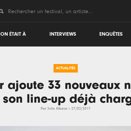
ON ÉTAIT À
INTERVIEWS
ENQUÊTES
ACTUALITÉS
r ajoute 33 nouveaux 
 son line-up déjà char
Par
Julie Albesa
--
27/02/2017