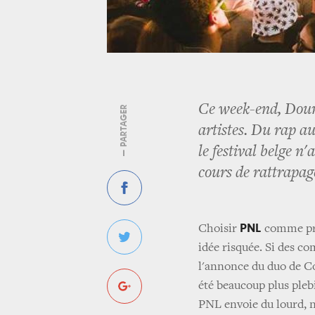
Ce week-end, Dour
— PARTAGER
artistes. Du rap a
le festival belge n
cours de rattrapage
PNL
Choisir
comme pre
idée risquée. Si des co
l'annonce du duo de Cor
été beaucoup plus plebi
PNL envoie du lourd, n