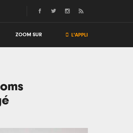
ZOOM SUR

L'APPLI
noms
gé