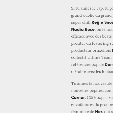
Si tu aimes le rap, tu 
grand
oublié du grand 
Rejjie Sno
super chill
Nadia
Rose
, ou le n
efficace avec des beats
profiter du featuring s
producteur bruxellois
collectif Ultime Team
Dem
références pop de
d'érable avec les louba
Tu aimes la nouveauté ?
nouvelles pépites, com
Carner
. Côté pop, c'es
envoûtantes du group
Her
féministe de
, qui 