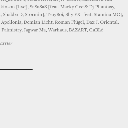
kinson [live], SaSaSaS [feat. Macky Gee & Dj Phantasy,
a, Shabba D, Stormin], TroyBoi, Shy FX [feat. Stamina MC],
Apollonia, Demian Licht, Roman Flügel, Dax J. Oriental,
, Palmistry, Jagwar Ma, Warhaus, BAZART, GaBLé
harrier