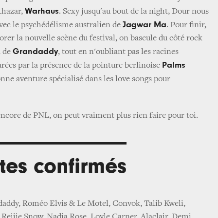
Warhaus
thazar,
. Sexy jusqu'au bout de la night, Dour nous
Jagwar Ma
vec le psychédélisme australien de
. Pour finir,
orer la nouvelle scène du festival, on bascule du côté rock
Grandaddy
a de
, tout en n'oubliant pas les racines
Palms
surées par la présence de la pointure berlinoise
onne aventure spécialisé dans les love songs pour
 encore de PNL, on peut vraiment plus rien faire pour toi.
stes confirmés
ddy, Roméo Elvis & Le Motel, Convok, Talib Kweli,
 Rejjie Snow, Nadia Rose, Loyle Carner, Alaclair, Demi