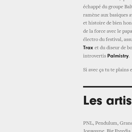
échappé du groupe Bal
ramène aux basiques a
et histoire de bien hon
de la force avec le pap
électro du festival, as
Trax
et du diseur de b
Palmistry
introvertis
.
Si avec ça tu te plains
Les arti
PNL, Pendulum, Granda
Jonwayne, Big Freedia,