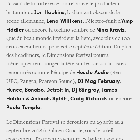
l'assaut de la forteresse, on retrouve le producteur
Jon Hopkins
britannique
, le diamant obscur de la
Lena Willikens
Amp
scène allemande,
, l'électro-funk d'
Fiddler
Nina Kraviz
ou encore la techno sombre de
.
Que du beau monde invité sur la liste, avec plus de 100
artistes confirmés pour cette septième édition. En plus
des headliners, le Dimensions festival pourra
frénétiquement bouger la tête sur les kicks d'artistes
Hessle Audio
renommés comme l'équipe de
(Ben
DJ Mag February
UFO, Pangea, Pearson Sound),
,
Hunee
Bonobo
Detroit In,
Dj Stingray
James
,
,
,
Holden & Animals Spirits
Craig Richards
,
ou encore
Paula Temple
.
Le Dimensions Festival se déroulera du 29 août au 2
septembre 2018 à Pula en Croatie, sous le soleil
exactement. Pour cette aventure estivale au son des