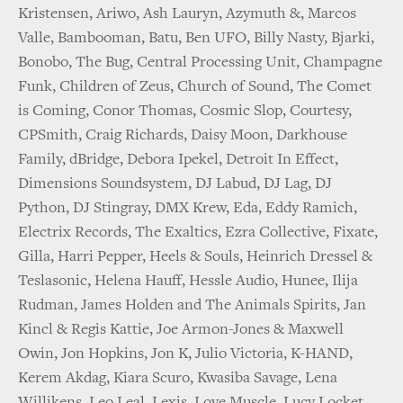
Kristensen, Ariwo, Ash Lauryn, Azymuth &, Marcos
Valle, Bambooman, Batu, Ben UFO, Billy Nasty, Bjarki,
Bonobo, The Bug, Central Processing Unit, Champagne
Funk, Children of Zeus, Church of Sound, The Comet
is Coming, Conor Thomas, Cosmic Slop, Courtesy,
CPSmith, Craig Richards, Daisy Moon, Darkhouse
Family, dBridge, Debora Ipekel, Detroit In Effect,
Dimensions Soundsystem, DJ Labud, DJ Lag, DJ
Python, DJ Stingray, DMX Krew, Eda, Eddy Ramich,
Electrix Records, The Exaltics, Ezra Collective, Fixate,
Gilla, Harri Pepper, Heels & Souls, Heinrich Dressel &
Teslasonic, Helena Hauff, Hessle Audio, Hunee, Ilija
Rudman, James Holden and The Animals Spirits, Jan
Kincl & Regis Kattie, Joe Armon-Jones & Maxwell
Owin, Jon Hopkins, Jon K, Julio Victoria, K-HAND,
Kerem Akdag, Kiara Scuro, Kwasiba Savage, Lena
Willikens, Leo Leal, Lexis, Love Muscle, Lucy Locket,