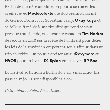
Coté électro, parce que le festival ne s'implante pas à
Berlin de manière anodine, on pourra se rincer les
Modeselektor
oreilles avec
, le duo berlinois formé
Okay Kaya
de Gernot Bronsert et Sebastian Szary,
et
sa folk lo-fi mêlée à une timidité qui rend sa voix
Tim Hecker
presque translucide, ou encore le canadien
,
de retour en 2018 sur la scène de l'ambient pour défier
les lois de la gravité en emportant son auditeur dans un
rRoxymore
trip en orbite. On pourra croiser aussi
et
HVOB
DJ Spinn
RP Boo.
pour un live et
en b2b avec
Le festival se tiendra à Berlin du 8 au 9 mai 2020. Les
pass deux jours sont disponibles à 99€.
Crédit photo : Robin Joris Dullers