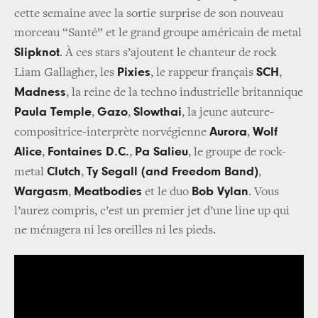
cette semaine avec la sortie surprise de son nouveau
morceau “Santé” et le grand groupe américain de metal
Slipknot
. À ces stars s’ajoutent le chanteur de rock
Pixies
SCH
Liam Gallagher, les
, le rappeur français
,
Madness
, la reine de la techno industrielle britannique
Paula Temple
Gazo
Slowthai
,
,
, la jeune auteure-
Aurora
Wolf
compositrice-interprète norvégienne
,
Alice
Fontaines D.C.
Pa Salieu
,
,
, le groupe de rock-
Clutch
Ty Segall (and Freedom Band)
metal
,
,
Wargasm
Meatbodies
Bob Vylan
,
et le duo
. Vous
l’aurez compris, c’est un premier jet d’une line up qui
ne ménagera ni les oreilles ni les pieds.