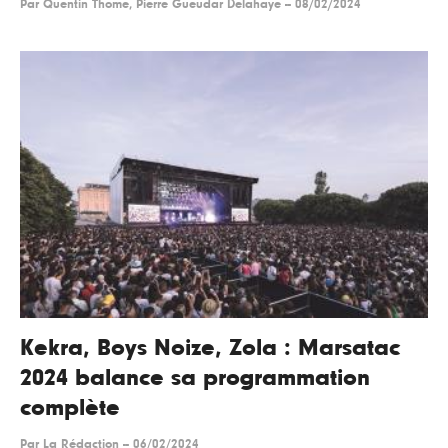
Par
Quentin Thome, Pierre Gueudar Delahaye
--
08/02/2024
Kekra, Boys Noize, Zola : Marsatac
2024 balance sa programmation
complète
Par
La Rédaction
--
06/02/2024