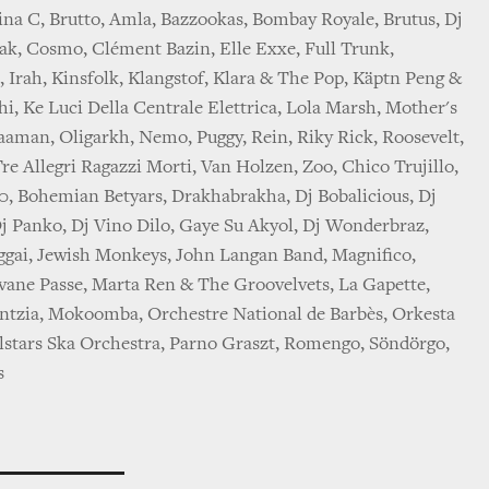
ina C, Brutto, Amla, Bazzookas, Bombay Royale, Brutus, Dj
ak, Cosmo, Clément Bazin, Elle Exxe, Full Trunk,
, Irah, Kinsfolk, Klangstof, Klara & The Pop, Käptn Peng &
i, Ke Luci Della Centrale Elettrica, Lola Marsh, Mother's
aman, Oligarkh, Nemo, Puggy, Rein, Riky Rick, Roosevelt,
e Allegri Ragazzi Morti, Van Holzen, Zoo, Chico Trujillo,
0, Bohemian Betyars, Drakhabrakha, Dj Bobalicious, Dj
Dj Panko, Dj Vino Dilo, Gaye Su Akyol, Dj Wonderbraz,
gai, Jewish Monkeys, John Langan Band, Magnifico,
vane Passe, Marta Ren & The Groovelvets, La Gapette,
entzia, Mokoomba, Orchestre National de Barbès, Orkesta
stars Ska Orchestra, Parno Graszt, Romengo, Söndörgo,
as