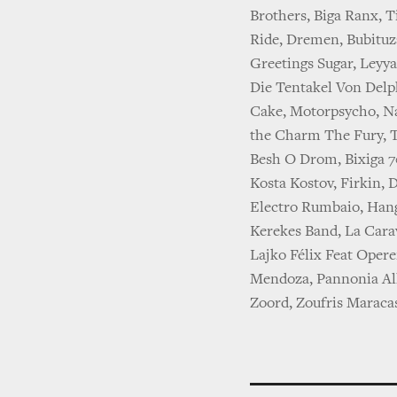
Brothers, Biga Ranx, T
Ride, Dremen, Bubituz
Greetings Sugar, Leyya
Die Tentakel Von Delph
Cake, Motorpsycho, Na
the Charm The Fury, Tr
Besh O Drom, Bixiga 7
Kosta Kostov, Firkin, 
Electro Rumbaio, Hang
Kerekes Band, La Cara
Lajko Félix Feat Oper
Mendoza, Pannonia All
Zoord, Zoufris Marac