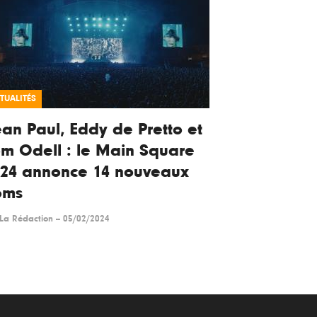
TUALITÉS
an Paul, Eddy de Pretto et
m Odell : le Main Square
024 annonce 14 nouveaux
oms
La Rédaction
--
05/02/2024