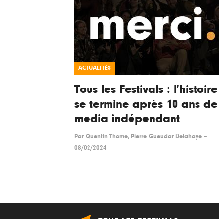
ACTUALITÉS
Tous les Festivals : l’histoire
se termine après 10 ans de
media indépendant
Par
Quentin Thome, Pierre Gueudar Delahaye
--
08/02/2024