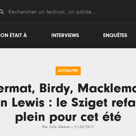
ON ÉTAIT À
INTERVIEWS
ENQUÊTES
ACTUALITÉS
rmat, Birdy, Macklem
n Lewis : le Sziget refai
plein pour cet été
Par
Julie Albesa
--
21/04/2017