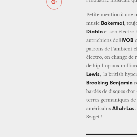
l'industrie musicale qu
Petite mention à une m
Bakermat
music
, tou
Diablo
et son électro
HVOB
autrichiens de
patrons de l'ambient 
électro, on change de r
de hip-hop aux milliar
Lewis
, la british hyp
Breaking Benjamin
r
bardés de disques d'or 
terres germaniques de
Allah-Las
américains
.
Sziget !