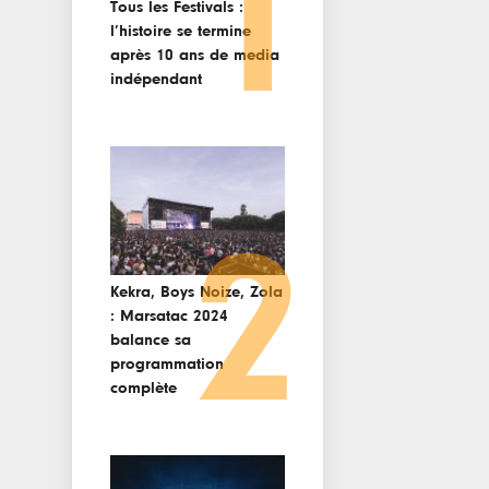
1
Tous les Festivals :
l’histoire se termine
après 10 ans de media
indépendant
2
Kekra, Boys Noize, Zola
: Marsatac 2024
balance sa
programmation
complète