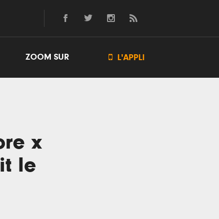
ZOOM SUR

L'APPLI
ore x
t le