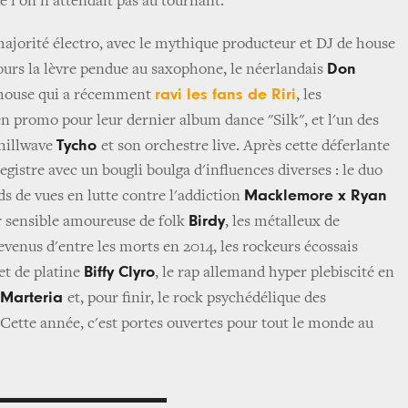
e l'on n'attendait pas au tournant.
ajorité électro, avec le mythique producteur et DJ de house
Don
jours la lèvre pendue au saxophone, le néerlandais
ravi les fans de Riri
 house qui a récemment
, les
en promo pour leur dernier album dance "Silk", et l'un des
Tycho
chillwave
et son orchestre live. Après cette déferlante
egistre avec un bougli boulga d'influences diverses : le duo
Macklemore x Ryan
ds de vues en lutte contre l'addiction
Birdy
er sensible amoureuse de folk
, les métalleux de
evenus d'entre les morts en 2014, les rockeurs écossais
Biffy Clyro
et de platine
, le rap allemand hyper plebiscité en
Marteria
et, pour finir, le rock psychédélique des
 Cette année, c'est portes ouvertes pour tout le monde au