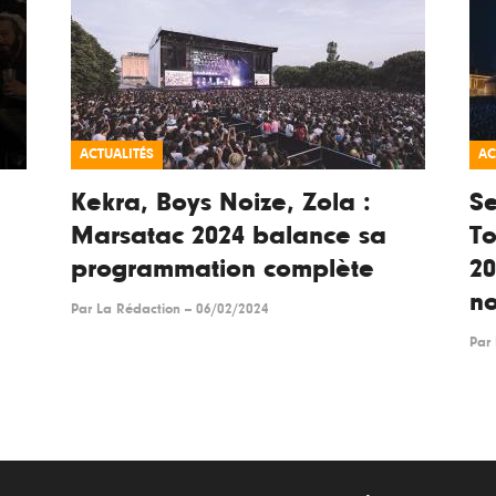
ACTUALITÉS
AC
Kekra, Boys Noize, Zola :
Se
Marsatac 2024 balance sa
To
programmation complète
2
n
Par
La Rédaction
--
06/02/2024
Par