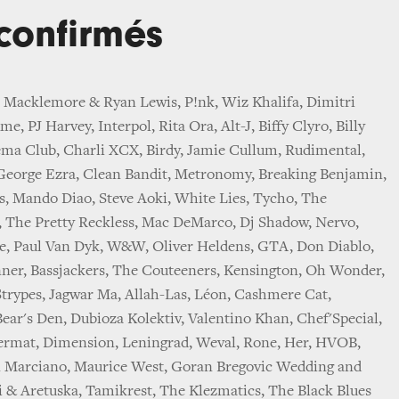
 confirmés
, Macklemore & Ryan Lewis, P!nk, Wiz Khalifa, Dimitri
e, PJ Harvey, Interpol, Rita Ora, Alt-J, Biffy Clyro, Billy
ma Club, Charli XCX, Birdy, Jamie Cullum, Rudimental,
 George Ezra, Clean Bandit, Metronomy, Breaking Benjamin,
 Mando Diao, Steve Aoki, White Lies, Tycho, The
n, The Pretty Reckless, Mac DeMarco, Dj Shadow, Nervo,
e, Paul Van Dyk, W&W, Oliver Heldens, GTA, Don Diablo,
nner, Bassjackers, The Couteeners, Kensington, Oh Wonder,
Strypes, Jagwar Ma, Allah-Las, Léon, Cashmere Cat,
ear's Den, Dubioza Kolektiv, Valentino Khan, Chef'Special,
ermat, Dimension, Leningrad, Weval, Rone, Her, HVOB,
 Marciano, Maurice West, Goran Bregovic Wedding and
i & Aretuska, Tamikrest, The Klezmatics, The Black Blues