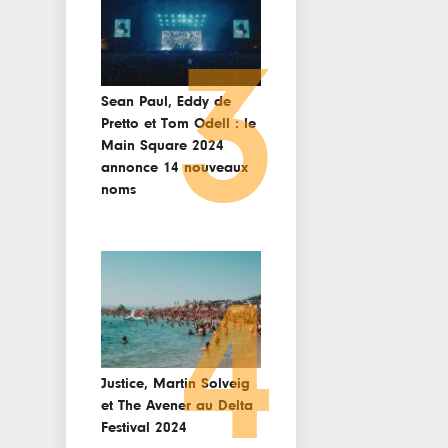
3
Sean Paul, Eddy de
Pretto et Tom Odell : le
Main Square 2024
annonce 14 nouveaux
noms
4
Justice, Martin Solveig
et The Avener au Delta
Festival 2024