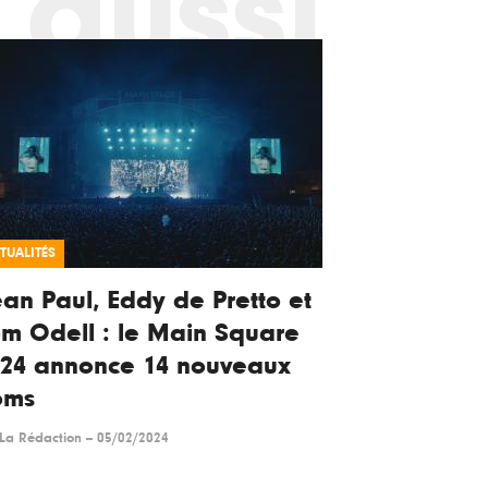
 aussi
TUALITÉS
an Paul, Eddy de Pretto et
m Odell : le Main Square
024 annonce 14 nouveaux
oms
La Rédaction
--
05/02/2024