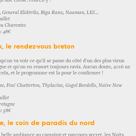
qu'une chose: courez-y !
 General Elektriks, Biga Ranx, Naaman, LEJ...
illet
ou Charentes
s: 48€
, le rendez-vous breton
qu'on va voir ce qu'il se passe du côté d'un des plus vieux
gne et qu'on en ressort toujours ravis. Aucun doute, 2016 ne
cela, et le programme est la pour le confirmer !
e, Feu! Chatterton, Thylacine, Gogol Bordello, Naive New
illet
retagne
s: 58€
te, le coin de paradis du nord
, belle ambiance au camping et parcours secret, les Nuits