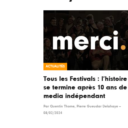
ACTUALITÉS
Tous les Festivals : l’histoire
se termine après 10 ans de
media indépendant
Par
Quentin Thome, Pierre Gueudar Delahaye
--
08/02/2024