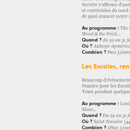
Secrète s'affirme d'a
et conviviales du nord 
de quoi avancer notre 
Au programme :
The S
Wood & the Prick...
Quand ?
du 29 au 31 ju
Où ?
Aulnoye-Aymeries 
Combien ?
Pass 3 jour
Les Escales, re
Beaucoup d'événement s
Nazaire pour les Escal
Town pendant quelques
Au programme :
Louis
Shoes...
Quand ?
Du 29 au 31 ju
Où ?
Saint-Nazaire (44)
Combien ?
xPass 3 jou