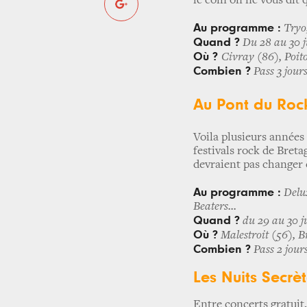
le coin on ne vous dit 
Au programme :
Tryo,
Quand ?
Du 28 au 30 ju
Où ?
Civray (86), Poit
Combien ?
Pass 3 jour
Au Pont du Rock
Voila plusieurs années 
festivals rock de Breta
devraient pas changer 
Au programme :
Delux
Beaters...
Quand ?
du 29 au 30 ju
Où ?
Malestroit (56), B
Combien ?
Pass 2 jour
L
es Nuits Secrè
Entre concerts gratuit