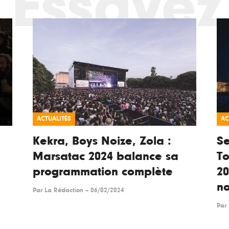
Essayez
ACTUALITÉS
AC
Kekra, Boys Noize, Zola :
Se
Marsatac 2024 balance sa
To
programmation complète
2
n
Par
La Rédaction
--
06/02/2024
Par