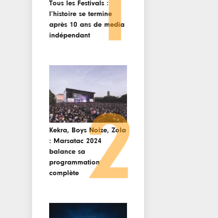
1
Tous les Festivals :
l’histoire se termine
après 10 ans de media
indépendant
2
Kekra, Boys Noize, Zola
: Marsatac 2024
balance sa
programmation
complète