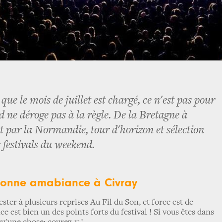
ue le mois de juillet est chargé, ce n'est pas pour
d ne déroge pas à la règle. De la Bretagne à
 par la Normandie, tour d'horizon et sélection
 festivals du weekend.
 bonne amabiance à Civray
ester à plusieurs reprises Au Fil du Son, et force est de
e est bien un des points forts du festival ! Si vous êtes dans