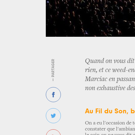
Quand on vous dit q
— PARTAGER
rien, et ce weed-en
Marciac en passant
non exhaustive des
A
u Fil du Son,
On a eu l'occasion de t
constater que l'ambianc