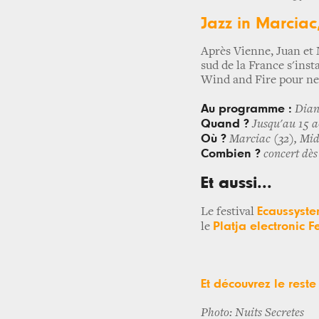
Jazz in Marciac
Après Vienne, Juan et M
sud de la France s'inst
Wind and Fire pour ne 
Au programme :
Diana
Quand ?
Jusqu'au 15 a
Où ?
Marciac (32), Mid
Combien ?
concert dès
Et aussi...
Ecaussyst
Le festival
Platja electronic F
le
Et découvrez le res
Photo: Nuits Secretes