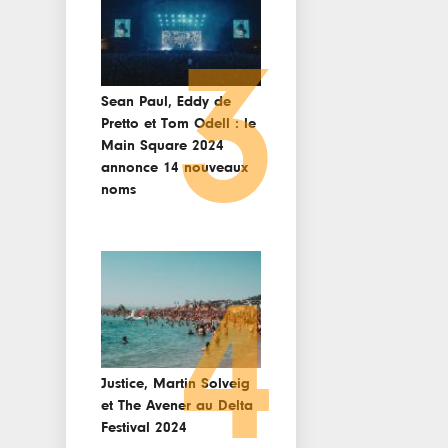
3
Sean Paul, Eddy de
Pretto et Tom Odell : le
Main Square 2024
annonce 14 nouveaux
noms
4
Justice, Martin Solveig
et The Avener au Delta
Festival 2024