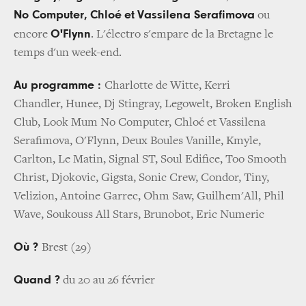
No Computer,
Chloé
et
Vassilena Serafimova
ou
O'Flynn
encore
. L'électro s'empare de la Bretagne le
temps d'un week-end.
Au programme :
Charlotte de Witte, Kerri
Chandler, Hunee, Dj Stingray, Legowelt, Broken English
Club, Look Mum No Computer, Chloé et Vassilena
Serafimova, O'Flynn, Deux Boules Vanille, Kmyle,
Carlton, Le Matin, Signal ST, Soul Edifice, Too Smooth
Christ, Djokovic, Gigsta, Sonic Crew, Condor, Tiny,
Velizion, Antoine Garrec, Ohm Saw, Guilhem'All, Phil
Wave, Soukouss All Stars, Brunobot, Eric Numeric
Où ?
Brest (29)
Quand ?
du 20 au 26 février