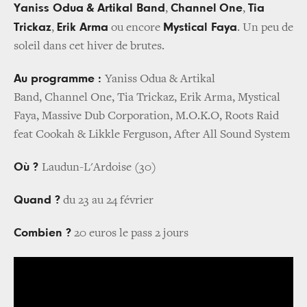
Yaniss Odua
& Artikal Band
Channel
One
Tia
,
,
Trickaz
Erik Arma
Mystical Faya
,
ou encore
. Un peu de
soleil dans cet hiver de brutes.
Au programme :
Yaniss Odua & Artikal
Band, Channel One, Tia Trickaz, Erik Arma, Mystical
Faya, Massive Dub Corporation, M.O.K.O, Roots Raid
feat Cookah & Likkle Ferguson, After All Sound System
Où ?
Laudun-L'Ardoise (30)
Quand ?
du 23 au 24 février
Combien ?
20 euros le pass 2 jours