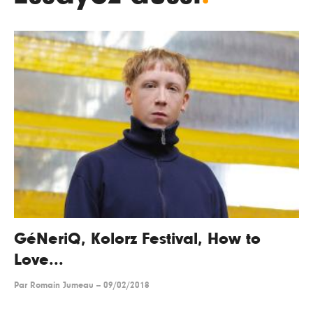
GéNeriQ, Kolorz Festival, How to
Love...
Par
Romain Jumeau
--
09/02/2018