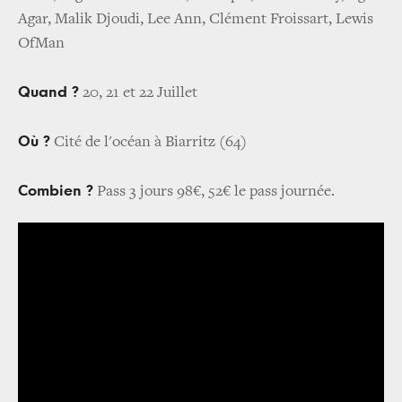
Agar, Malik Djoudi, Lee Ann, Clément Froissart, Lewis
OfMan
Quand ?
20, 21 et 22 Juillet
Où ?
Cité de l'océan à Biarritz (64)
Combien ?
Pass 3 jours 98€, 52€ le pass journée.