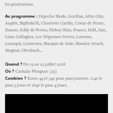
les générations.
Au programme :
Depeche Mode, Gorillaz, Altin Gün,
Angèle, Bigflo&Oli, Charlotte Cardin, Coeur de Pirate,
Damso, Eddy de Pretto, Fatboy Slim, France, IAM, Jain,
Liam Gallagher, Les Négresses Vertes, Lorenzo,
Lomepal, Lysistrata, Marquis de Sade, Massive Attack,
Mogwai, Ofenbach...
Quand ?
Du 19 au 22 juillet 2018
Où ?
Carhaix-Plouguer (29)
Combien ?
Entre 44 et 54e pour pass journée. 114e le
pass 3 jours et 164e le pass 4 jours.