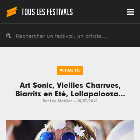
ACTUALITÉS
Art Sonic, Vieilles Charrues,
Biarritz en Eté, Lollapalooza...
Par
Léa Mabilon
--
20/07/2018