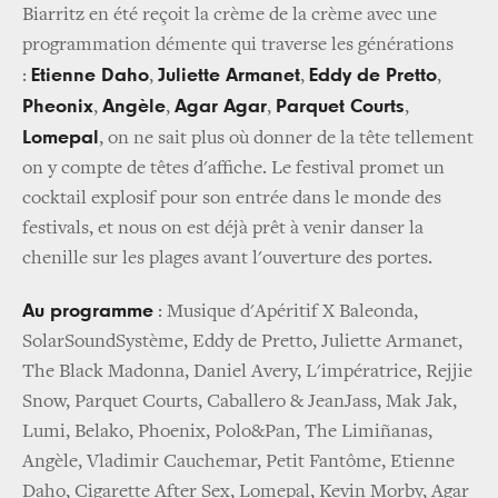
Biarritz en été reçoit la crème de la crème avec une
programmation démente qui traverse les générations
Etienne Daho
Juliette Armanet
Eddy de Pretto
:
,
,
,
Pheonix
Angèle
Agar Agar
Parquet Courts
,
,
,
,
Lomepal
, on ne sait plus où donner de la tête tellement
on y compte de têtes d'affiche. Le festival promet un
cocktail explosif pour son entrée dans le monde des
festivals, et nous on est déjà prêt à venir danser la
chenille sur les plages avant l'ouverture des portes.
Au programme
: Musique d'Apéritif X Baleonda,
SolarSoundSystème, Eddy de Pretto, Juliette Armanet,
The Black Madonna, Daniel Avery, L'impératrice, Rejjie
Snow, Parquet Courts, Caballero & JeanJass, Mak Jak,
Lumi, Belako, Phoenix, Polo&Pan, The Limiñanas,
Angèle, Vladimir Cauchemar, Petit Fantôme, Etienne
Daho, Cigarette After Sex, Lomepal, Kevin Morby, Agar