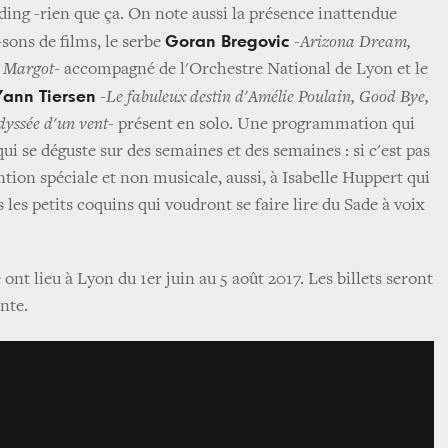
ding -rien que ça. On note aussi la présence inattendue
Goran Bregovic
sons de films, le serbe
-
Arizona Dream,
 Margot
- accompagné de l'Orchestre National de Lyon et le
Yann Tiersen
-
Le fabuleux destin d'Amélie Poulain, Good Bye,
yssée d'un vent
- présent en solo. Une programmation qui
qui se déguste sur des semaines et des semaines : si c'est pas
ention spéciale et non musicale, aussi, à Isabelle Huppert qui
 les petits coquins qui voudront se faire lire du Sade à voix
ont lieu à Lyon du 1er juin au 5 août 2017. Les billets seront
ente.