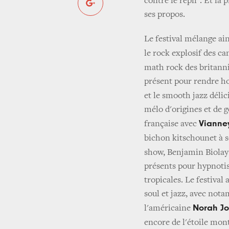
contre le repli". Et la
ses propos.
Le festival mélange ain
le rock explosif des ca
math rock des britann
présent pour rendre h
et le smooth jazz déli
mélo d'origines et de 
Vianne
française avec
bichon kitschounet à 
show,
Benjamin Biola
présents pour hypnotis
tropicales. Le festiva
soul et jazz, avec not
Norah J
l'américaine
encore de l'étoile mon