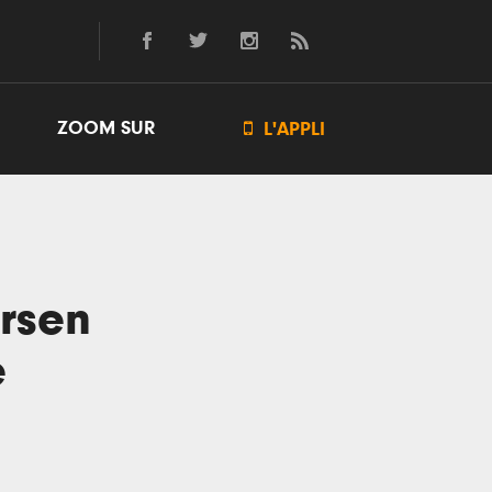
ZOOM SUR

L'APPLI
ersen
e