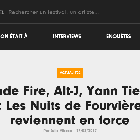
ON ÉTAIT À
INTERVIEWS
ENQUÊTES
ACTUALITÉS
de Fire, Alt-J, Yann Ti
: Les Nuits de Fourvièr
reviennent en force
Par
Julie Albesa
--
27/03/2017