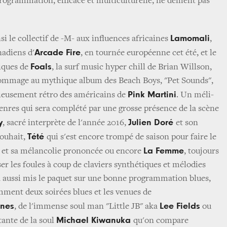
 programmation, efficace et multiculturelle, ne dément pas
Lamomali
si le collectif de -M- aux influences africaines
,
Arcade Fire
nadiens d'
, en tournée européenne cet été, et le
Foals
iques de
, la surf music hyper chill de
Brian Willson
,
ommage au mythique album des Beach Boys, "Pet Sounds",
Pink Martini
cieusement rétro des américains de
. Un méli-
genres qui sera complété par une grosse présence de la scène
y
Julien Doré
, sacré interprète de l'année 2016,
et son
Tété
souhait,
qui s'est encore trompé de saison pour faire le
La Femme
y
et sa mélancolie prononcée ou encore
, toujours
er les foules à coup de claviers synthétiques et mélodies
l a aussi mis le paquet sur une bonne programmation blues,
amment deux soirées blues et les venues de
ones
Lee Fields
, de l'immense soul man "Little JB" aka
ou
Michael Kiwanuka
tante de la soul
qu'on compare