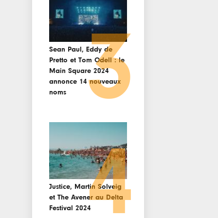
3
Sean Paul, Eddy de
Pretto et Tom Odell : le
Main Square 2024
annonce 14 nouveaux
noms
4
Justice, Martin Solveig
et The Avener au Delta
Festival 2024