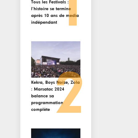
1
Tous les Festivals :
l’histoire se termine
après 10 ans de media
indépendant
2
Kekra, Boys Noize, Zola
: Marsatac 2024
balance sa
programmation
complète