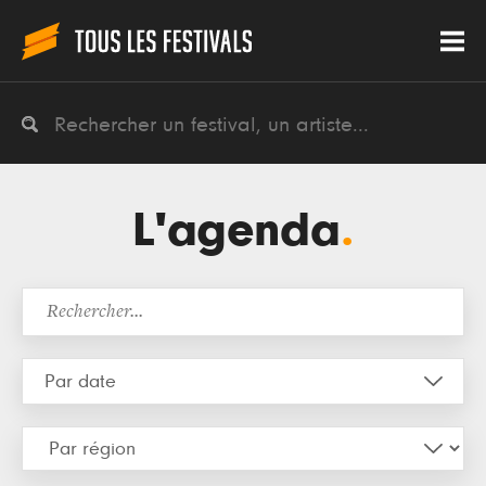
L'agenda
.
Août
2026
Lun
Mar
Mer
Jeu
Ven
Sam
Dim
27
28
29
30
31
1
2