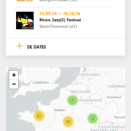
25/09/26
—
18/10/26
Rhino Jazz(S) Festival
Saint-Chamond (42)
+
DE DATES
+
−
7
21
3
35