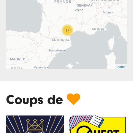
17
Leaflet

Coups de