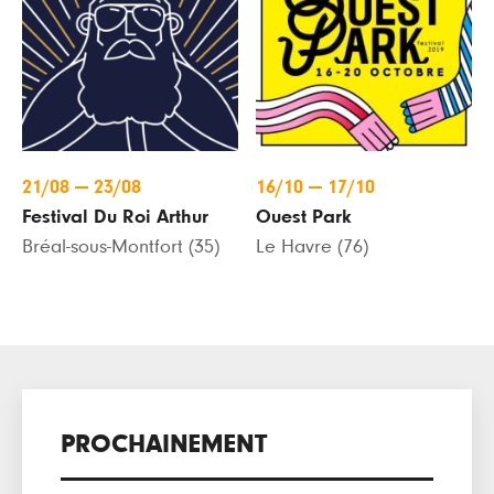
21/08
—
23/08
16/10
—
17/10
Festival Du Roi Arthur
Ouest Park
Bréal-sous-Montfort (35)
Le Havre (76)
PROCHAINEMENT