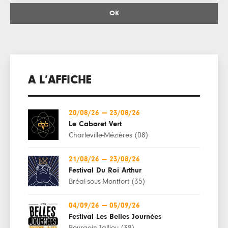
3
4
5
6
7
8
9
10
11
12
13
14
15
16
17
18
19
20
21
22
23
24
25
26
27
28
29
30
A L’AFFICHE
31
1
2
3
4
5
6
Close
20/08/26
—
23/08/26
Le Cabaret Vert
Charleville-Mézières (08)
21/08/26
—
23/08/26
Festival Du Roi Arthur
Bréal-sous-Montfort (35)
04/09/26
—
05/09/26
Festival Les Belles Journées
Bourgoin-Jallieu (38)