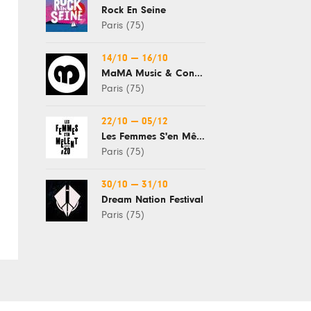
Rock En Seine
Paris (75)
14/10
—
16/10
MaMA Music & Convention
Paris (75)
22/10
—
05/12
Les Femmes S'en Mêlent
Paris (75)
30/10
—
31/10
Dream Nation Festival
Paris (75)