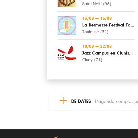
Saint-Nolff (56)
13/08
—
15/08
La Kermesse Festival Toulouse
Toulouse (31)
18/08
—
22/08
Jazz Campus en Clunisois
Cluny (71)
+
DE DATES
L’agenda complet pa