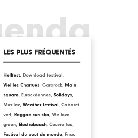
genda
LES PLUS FRÉQUENTÉS
Hellfest
,
Download festival
,
Vieilles Charrues
,
Garorock
,
Main
square
,
Eurockéennes
,
Solidays
,
Musilac
,
Weather festival
,
Cabaret
vert
,
Reggae sun ska
,
We love
green
,
Electrobeach
,
Couvre feu
,
Festival du bout du monde
,
Fnac