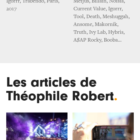
Igorrr, Trabendo, Paris,
Mefjus, Billain, Noisia,
2017
Current Value, Igorrr,
Tool, Death, Meshuggah,
Ansome, Makornik,
Truth, Ivy Lab, Hybris,
A$AP Rocky, Booba...
Les articles de
Théophile Robert
.