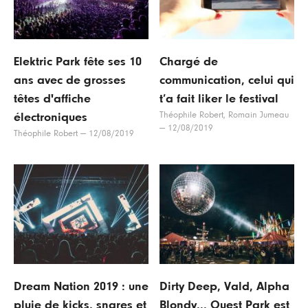
Elektric Park fête ses 10
Chargé de
ans avec de grosses
communication, celui qui
têtes d'affiche
t’a fait liker le festival
Théophile Robert, Romain Jumeau
électroniques
—
12/08/2019
Théophile Robert
—
12/08/2019
Dream Nation 2019 : une
Dirty Deep, Vald, Alpha
pluie de kicks, snares et
Blondy... Ouest Park est