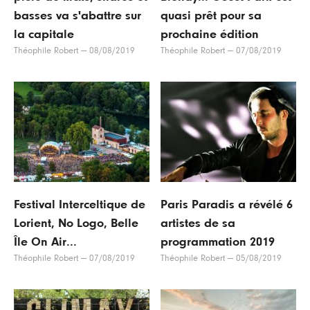
basses va s'abattre sur
quasi prêt pour sa
la capitale
prochaine édition
Théophile Robert
—
08/08/2019
Théophile Robert
—
07/08/2019
Festival Interceltique de
Paris Paradis a révélé 6
Lorient, No Logo, Belle
artistes de sa
Île On Air...
programmation 2019
Théophile Robert
—
07/08/2019
Théophile Robert
—
05/08/2019