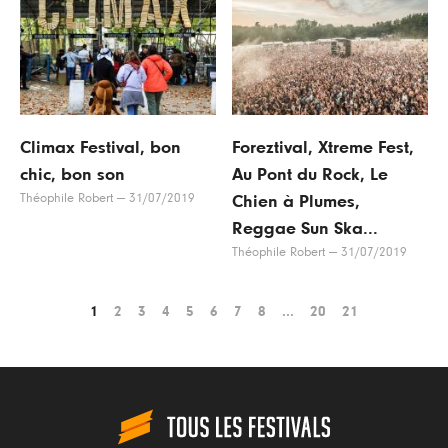
Climax Festival, bon
Foreztival, Xtreme Fest,
chic, bon son
Au Pont du Rock, Le
Théophile Robert
—
31/07/2019
Chien à Plumes,
Reggae Sun Ska...
Théophile Robert
—
31/07/2019
1
2
3
4
5
6
7
8
...
20
21