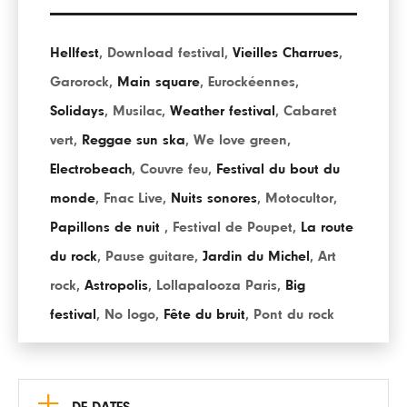
Hellfest
,
Download festival
,
Vieilles Charrues
,
Garorock
,
Main square
,
Eurockéennes
,
Solidays
,
Musilac
,
Weather festival
,
Cabaret
vert
,
Reggae sun ska
,
We love green
,
Electrobeach
,
Couvre feu
,
Festival du bout du
monde
,
Fnac Live
,
Nuits sonores
,
Motocultor
,
Papillons de nuit
,
Festival de Poupet
,
La route
du rock
,
Pause guitare
,
Jardin du Michel
,
Art
rock
,
Astropolis
,
Lollapalooza Paris
,
Big
festival
,
No logo
,
Fête du bruit
,
Pont du rock
+
DE DATES