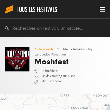
Date à venir
|
Saint-Jean-de-Védas (34),
Languedoc Roussillon
Moshfest
En intérieur
Pas de camping sur place
Site
|
Facebook