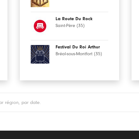
La Route Du Rock
Saint-Père (35)
Festival Du Roi Arthur
Bréal-sous-Montfort (35)
r région, par date.