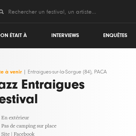
ON ÉTAIT À
INTERVIEWS
ENQUÊTES
e à venir
|
Entraigues-sur-la-Sorgue (84), PACA
azz Entraigues
estival
En extérieur
Pas de camping sur place
Site
|
Facebook