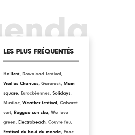
genda
LES PLUS FRÉQUENTÉS
Hellfest
,
Download festival
,
Vieilles Charrues
,
Garorock
,
Main
square
,
Eurockéennes
,
Solidays
,
Musilac
,
Weather festival
,
Cabaret
vert
,
Reggae sun ska
,
We love
green
,
Electrobeach
,
Couvre feu
,
Festival du bout du monde
,
Fnac