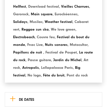
Hellfest
,
Download festival
,
Vieilles Charrues
,
Garorock
,
Main square
,
Eurockéennes
,
Solidays
,
Musilac
,
Weather festival
,
Cabaret
vert
,
Reggae sun ska
,
We love green
,
Electrobeach
,
Couvre feu
,
Festival du bout du
monde
,
Fnac Live
,
Nuits sonores
,
Motocultor
,
Papillons de nuit
,
Festival de Poupet
,
La route
du rock
,
Pause guitare
,
Jardin du Michel
,
Art
rock
,
Astropolis
,
Lollapalooza Paris
,
Big
festival
,
No logo
,
Fête du bruit
,
Pont du rock
+
DE DATES