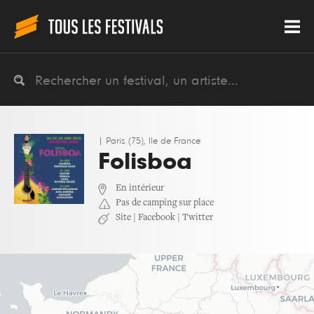
|
Paris (75), Ile de France
Folisboa
En intérieur
Pas de camping sur place
Site
|
Facebook
|
Twitter