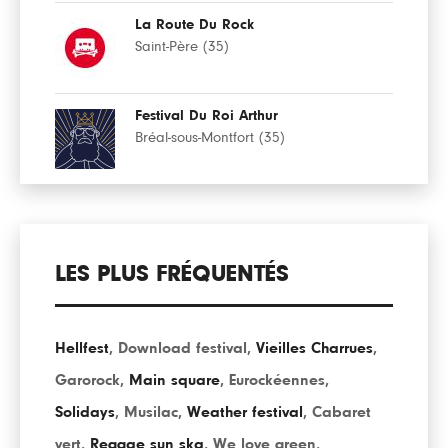
La Route Du Rock
Saint-Père (35)
Festival Du Roi Arthur
Bréal-sous-Montfort (35)
LES PLUS FRÉQUENTÉS
Hellfest
,
Download festival
,
Vieilles Charrues
,
Garorock
,
Main square
,
Eurockéennes
,
Solidays
,
Musilac
,
Weather festival
,
Cabaret
vert
,
Reggae sun ska
,
We love green
,