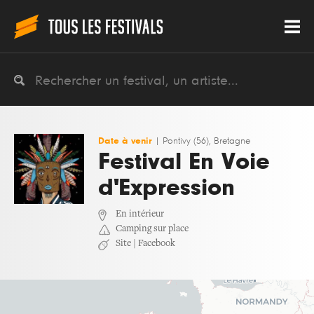
Date à venir
|
Pontivy (56), Bretagne
Festival En Voie
d'Expression
En intérieur
Camping sur place
Site
|
Facebook