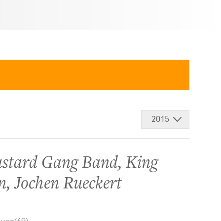
2015
astard Gang Band
,
King
n
,
Jochen Rueckert