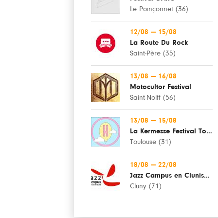
Le Poinçonnet (36)
12/08
—
15/08
La Route Du Rock
Saint-Père (35)
13/08
—
16/08
Motocultor Festival
Saint-Nolff (56)
13/08
—
15/08
La Kermesse Festival Toulouse
Toulouse (31)
18/08
—
22/08
Jazz Campus en Clunisois
Cluny (71)