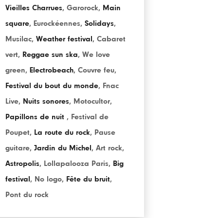
Vieilles Charrues
,
Garorock
,
Main
square
,
Eurockéennes
,
Solidays
,
Musilac
,
Weather festival
,
Cabaret
vert
,
Reggae sun ska
,
We love
green
,
Electrobeach
,
Couvre feu
,
Festival du bout du monde
,
Fnac
Live
,
Nuits sonores
,
Motocultor
,
Papillons de nuit
,
Festival de
Poupet
,
La route du rock
,
Pause
guitare
,
Jardin du Michel
,
Art rock
,
Astropolis
,
Lollapalooza Paris
,
Big
festival
,
No logo
,
Fête du bruit
,
Pont du rock