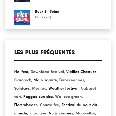
Rock En Seine
Paris (75)
LES PLUS FRÉQUENTÉS
Hellfest
,
Download festival
,
Vieilles Charrues
,
Garorock
,
Main square
,
Eurockéennes
,
Solidays
,
Musilac
,
Weather festival
,
Cabaret
vert
,
Reggae sun ska
,
We love green
,
Electrobeach
,
Couvre feu
,
Festival du bout du
monde
,
Fnac Live
,
Nuits sonores
,
Motocultor
,