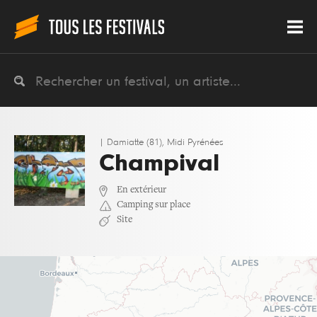
|
Damiatte (81), Midi Pyrénées
Champival
En extérieur
Camping sur place
Site