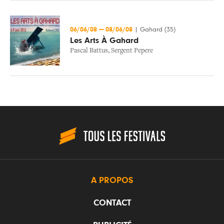
06/06/08
—
08/06/08
|
Gahard (35)
Les Arts À Gahard
Pascal Battus
,
Sergent Pepere
A PROPOS
CONTACT