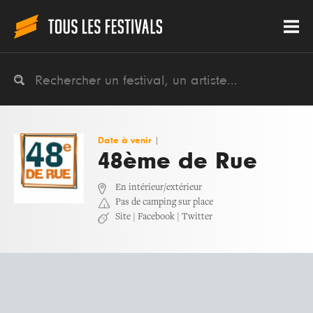
Date à venir
|
48ème de Rue
En intérieur/extérieur
Pas de camping sur place
Site
|
Facebook
|
Twitter