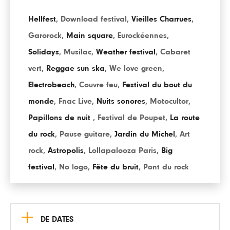
Hellfest
,
Download festival
,
Vieilles Charrues
,
Garorock
,
Main square
,
Eurockéennes
,
Solidays
,
Musilac
,
Weather festival
,
Cabaret
vert
,
Reggae sun ska
,
We love green
,
Electrobeach
,
Couvre feu
,
Festival du bout du
monde
,
Fnac Live
,
Nuits sonores
,
Motocultor
,
Papillons de nuit
,
Festival de Poupet
,
La route
du rock
,
Pause guitare
,
Jardin du Michel
,
Art
rock
,
Astropolis
,
Lollapalooza Paris
,
Big
festival
,
No logo
,
Fête du bruit
,
Pont du rock
+
DE DATES