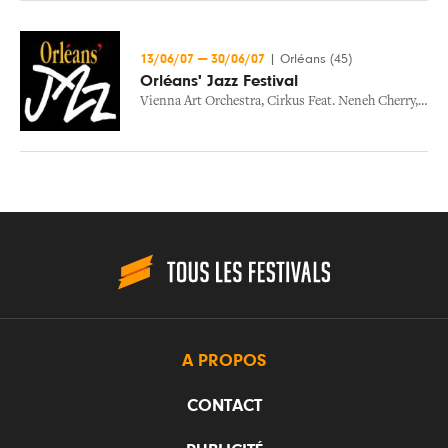
13/06/07
—
30/06/07
|
Orléans (45)
Orléans' Jazz Festival
Vienna Art Orchestra
,
Cirkus Feat. Neneh Cherry
,
Est 
A PROPOS
CONTACT