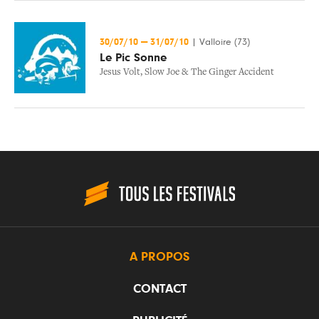
30/07/10
—
31/07/10
|
Valloire (73)
Le Pic Sonne
Jesus Volt
,
Slow Joe & The Ginger Accident
A PROPOS
CONTACT