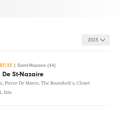
2023
/07/23
|
Saint-Nazaire (44)
s De St-Nazaire
n
,
Pierre De Maere
,
The Boondock's
,
Closet
i
,
Izia