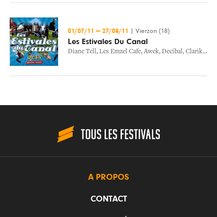
01/07/11
—
27/08/11
|
Vierzon (18)
Les Estivales Du Canal
Diane Tell
,
Les Emzel Cafe
,
Awek
,
Decibal
,
Clarika
,
Op
A PROPOS
CONTACT