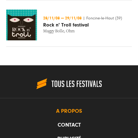
28/11/08
—
29/11/08
|
Foncine-le-Haut (39)
Rock n' Troll festival
Maggy Bolle
,
Ohm
A PROPOS
CONTACT