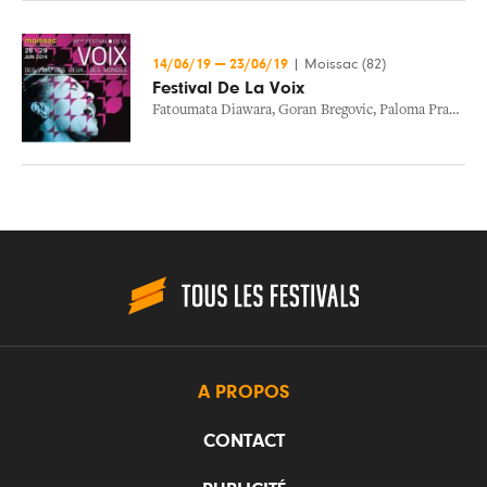
14/06/19
—
23/06/19
|
Moissac (82)
Festival De La Voix
Fatoumata Diawara
,
Goran Bregovic
,
Paloma Pradal
,
O
A PROPOS
CONTACT