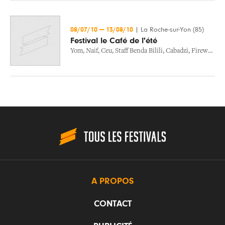
08/07/10
—
13/08/10
|
La Roche-sur-Yon (85)
Festival le Café de l'été
Yom
,
Naif
,
Ceu
,
Staff Benda Bilili
,
Cabadzi
,
Firewater
,
W
A PROPOS
CONTACT