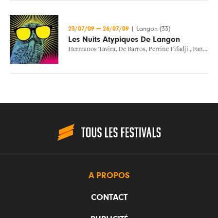
23/07/09
—
26/07/09
|
Langon (33)
Les Nuits Atypiques De Langon
Hermanos Tavira
,
De Barros
,
Perrine Fifadji
,
Fanfare Vagabontu
A PROPOS
CONTACT